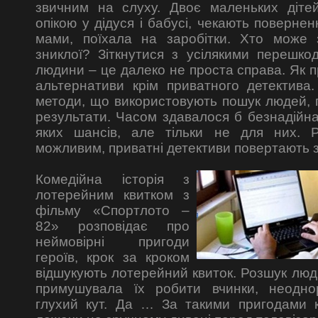
звичним на слуху. Двоє маленьких діте
опікою у дідуся і бабусі, чекають поверне
мами, поїхала на заробітки. Хто може 
зниклої? Зіткнутися з усілякими перешк
людини – це далеко не проста справа. Як п
альтернативи крім приватного детектива.
методи, що використовують пошук людей, 
результати. Часом здавалося б безнадійна 
яких шансів, але тільки не для них. 
можливим, приватні детективи повертають з
Комедійна історія з
лотерейним квитком з
фільму «Спортлото –
82» розповідає про
неймовірні пригоди
героїв, крок за кроком
відшукують лотерейний квиток. Розшук люд
примушувала їх робити вчинки, неодно
глухий кут. Да … За такими пригодами к