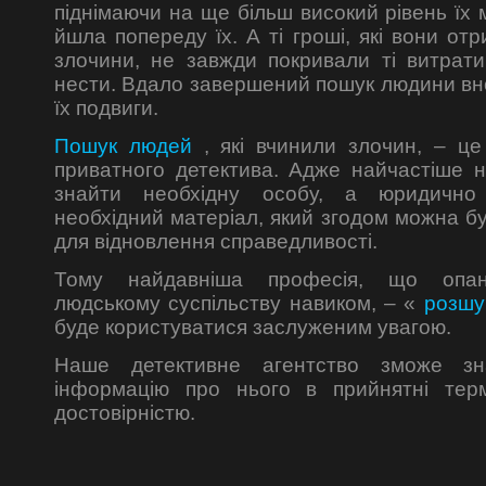
піднімаючи на ще більш високий рівень їх 
йшла попереду їх. А ті гроші, які вони от
злочини, не завжди покривали ті витрати
нести. Вдало завершений пошук людини вно
їх подвиги.
Пошук людей
, які вчинили злочин, – ц
приватного детектива. Адже найчастіше н
знайти необхідну особу, а юридично
необхідний матеріал, який згодом можна б
для відновлення справедливості.
Тому найдавніша професія, що опан
людському суспільству навиком, – «
розшу
буде користуватися заслуженим увагою.
Наше детективне агентство зможе з
інформацію про нього в прийнятні тер
достовірністю.