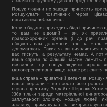
лежачи на зручному дивані перед телевізор
Пошук людини не завжди приносить приємн
Розшукувати позитивних героїв ціка
негативних небезпечно.
Коли в будинок приходить біда і причиною ц
то вам не відомий – ви, як правило
правоохоронних органів (і до речі пра
обіцяють вам допомогти, але на жаль м
допомагають. Таких як ви виявляється ве
вас тиснуть, а результату немає. А поті
ваша справа по більшій частині лежить, 
виявилося, що пошук людини справа хо
малоперспективна, якщо немає розкриття по
Інша справа – приватний детектив. Розшук
вашої персони – не просто його робота.
справа престижу. Згадайте Шерлока Холмса
Хіба тільки заради матеріальної винагор
заплутаності злочину. Розшук людей, які
злочину, примушував їх використовувати