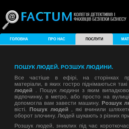
ГОЛОВНА
ПРО НАС
ПОСЛУГИ
МАТ
ПОШУК ЛЮДЕЙ. РОЗШУК ЛЮДИНИ.
Все частіше в ефірі, на сторінках пр
матеріали, в яких гостро піднімаються такі
людей
. Пошук людини з яким випадков
відпочинку, в метро, або просто на вулиці
допомогла вам завести машину.
Розшук 
вісті.
Пошук людей
, які вчинили шляхет
оборот злочину. Людей шукають з різних пр
Розшук людей, зниклих під час короткочасн