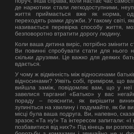
поруч. Інша справа, коли настає час самостій
де наркотики стали легкодоступними, неу
життя приймається вже як норма, одн
переходять рамки дружби. У такому світі, я
називається перевірка способу життя, мо
безповоротно втратити дорогу людину.
Коли ваша дитина виріс, потрібно змінити с
Ви повинні спробувати стати для нього н
скільки друзями. Це важко для деяких бать
вдається.
У чому ж відмінність між відносинами батькі
відносинами? Уявіть собі, приміром, що ва
вийшла заміж, повідомляє вам, що у неї 
завелися таргани! «Батько» у вас негай
пораду – пояснити, як вирішити вини
зупиніться на хвилину і подумайте, як би ви
місці була ваша подруга. Ви, напевно, ска
зразок: «Та ну!» Та інтересом запитали: «І
позбавитися від них?» Під кінець ви розпов
боротьбу з комахами і звичайно не у фор