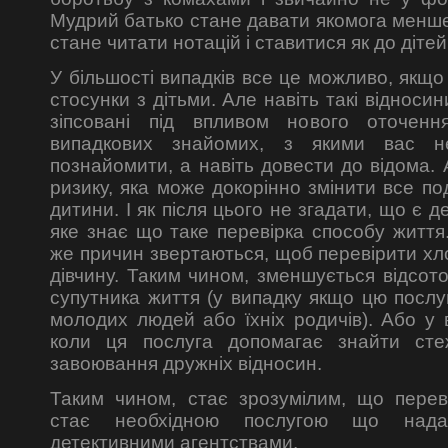
Мудрий батько стане давати якомога менше
стане читати нотацій і ставитися як до дітей
У більшості випадків все це можливо, якщо
стосунки з дітьми. Але навіть такі відноси
зіпсовані під впливом нового оточен
випадкових знайомих, з якими вас 
познайомити, а навіть довести до відома. А
ризику, яка може докорінно змінити все п
дитини. І як після цього не згадати, що є д
яке знає що таке перевірка способу життя
же причин звертаються, щоб перевірити хл
дівчину. Таким чином, зменшується відсото
супутника життя (у випадку якщо цю послу
молодих людей або їхніх родичів). Або у 
коли ця послуга допомагає знайти сте
завоювання дружніх відносин.
Таким чином, стає зрозумілим, що перев
стає необхідною послугою що нада
детективними агентствами.