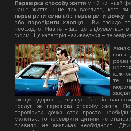
Перевірка способу життя
у тій чи іншій ф
наше життя. І не так важливо, кого ви 
перевірити сина
або
перевірити дочку
,
або
перевірити хлопця
. Ви твердо вп
необхідно. Навіть якщо це відбувається в 
формі. Ця категорія називається – перевірк
Хвилю
своїх
реа
неспок
кожно
те, щ
морал
завд
шкоди здоров’ю, змушує батьків вдават
послуг, як перевірка способу життя. П
перевірити дочка стає просто необхідн
маленькі, то перевірити дитини не станови
правило, не викликає необхідності. Діт