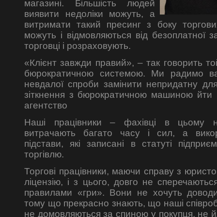
магазині. Більшість людей
виявити недоліки можуть, а
витримати такий пресинг з боку торгови
можуть і відмовляються від безоплатної з
торговці і розраховують.
«Клієнт завжди правий», – так говорить то
бюрократичною системою. Ми радимо ва
невдалої спроби замінити непридатну для
зіткнення з бюрократичною машиною йти 
агентство
Наші працівники – фахівці в цьому 
витрачають багато часу і сил, а викор
підстави, які записані в статуті підприє
торгівлю.
Торгові працівники, маючи справу з юристо
ліцензію, і з цього, довго не сперечаютьс
правилами «гри». Вони не хочуть доводи
тому що прекрасно знають, що наші співроб
не домовляються за спиною у покупця, не й