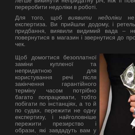
легше викинути непридатну річ, ніж її по
переробити недоліки в роботі.
Для того, щоб
виявити недоліки
не 
експертиза. Ви прийшли додому, і ретел
придбання, виявили видимий вада – не
повернутися в магазин і звернутися до пр
чек.
Щоб домогтися безоплатної
заміни купленої та
непридатною для
користування речі після
закінчення гарантійного
терміну часом потрібно
багато попрацювати, тобто
побігати по інстанціях, а то й
по судах, пережити не одну
експертизу, і найголовніше
пережити презирство і
образи, які завдадуть вам у