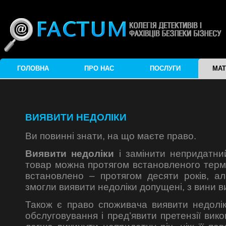
ГОЛОВНА
ПРО НАС
ПОСЛУГИ
МАТ
ВИЯВИТИ НЕДОЛІКИ
Ви повинні знати, на що маєте право.
Виявити недоліки
і замінити непридатни
товар можна протягом встановленого термі
встановлено – протягом десяти років, а
змогли виявити недоліки допущені, з вини в
Також є право споживача виявити недолік
обслуговування і пред’явити претензії вик