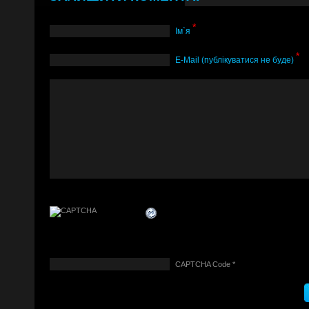
*
Ім`я
*
Е-Mail (публікуватися не буде)
CAPTCHA Code
*