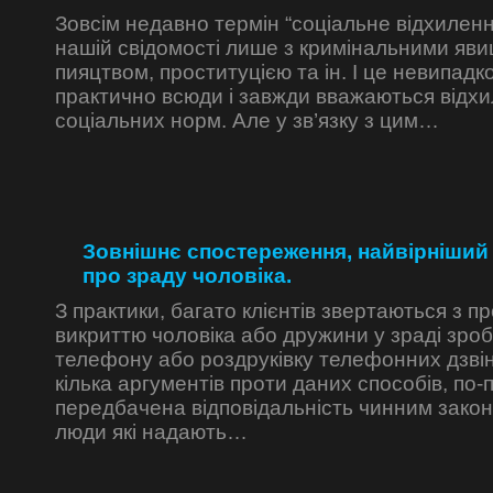
Зовсім недавно термін “соці­альне відхиленн
нашій свідомості лише з кримінальними яв
пияцтвом, проститу­цією та ін. І це невипадк
практично всюди і зав­жди вважаються відхи
соціальних норм. Але у зв’язку з цим…
Зовнішнє спостереження, найвірніший 
про зраду чоловіка.
З практики, багато клієнтів звертаються з 
викриттю чоловіка або дружини у зраді зро
телефону або роздруківку телефонних дзвін
кілька аргументів проти даних способів, по-
передбачена відповідальність чинним закон
люди які надають…