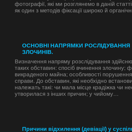
фотографії, які ми розглянемо в даній статт
як один з методів фіксації широко й органі
ОСНОВНІ НАПРЯМКИ РОСЛІДУВАННЯ
ЗЛОЧИНІВ.
Визначення напряму розслідування здійсню
таких обста­вин: спосіб вчинення злочину; 
викраденого майна; особли­вості порушення
справи. До обставин, які необхідно встано
належать такі: чи ма­ла місце крадіжка чи н
утворилася з інших причин; у чийому…
Причини відхилення (девіації) у суспіл