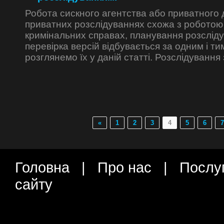
Робота сискного агентства або приватного д
приватних розслідуваннях схожа з роботою 
кримінальних справах, планування розсліду
перевірка версій відбувається за одним і т
розглянемо їх у даній статті. Розслідування
«
1
2
3
4
5
6
7
Головна
|
Про нас
|
Послу
сайту